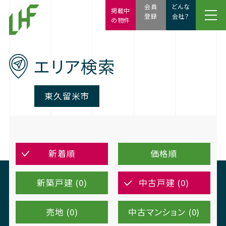
会員
どんな
掲載中
登録
会社？
の物件
エリア検索
東久留米市
新着順
価格順
新築戸建 (0)
中古戸建 (0)
売地 (0)
中古マンション (0)