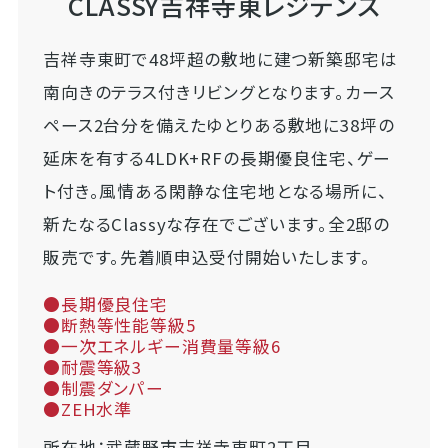
CLASSY吉祥寺東レジデンス
吉祥寺東町で48坪超の敷地に建つ新築邸宅は
南向きのテラス付きリビングとなります。カース
ペース2台分を備えたゆとりある敷地に38坪の
延床を有する4LDK+RFの長期優良住宅、ゲー
ト付き。風情ある閑静な住宅地となる場所に、
新たなるClassyな存在でございます。全2邸の
販売です。先着順申込受付開始いたします。
●長期優良住宅
●断熱等性能等級5
●一次エネルギー消費量等級6
●耐震等級3
●制震ダンパー
●ZEH水準
所在地：武蔵野市吉祥寺東町2丁目