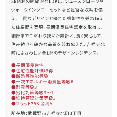
28帖超の開放的なLDKに、シューズクロークや
ウォークインクローゼットなど豊富な収納を備
え、上質なデザインと優れた機能性を兼ね備え
た住空間を実現。長期優良住宅認定を取得し、
細部までこだわり抜いた設計と、長く安心して
住み続ける確かな品質を兼ね備えた、吉祥寺北
町にふさわしい全1邸のデザインレジデンス。
●長期優良住宅
●住宅性能評価取得
●断熱等性能等級
●一次エネルギー消費量等級6
●耐震等級3
●劣化対策等級3～1
●維持管理対策等級3
●フラット35S 金利A
所在地：武蔵野市吉祥寺北町3丁目