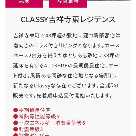
完成
写真更新
CLASSY吉祥寺東レジデンス
吉祥寺東町で48坪超の敷地に建つ新築邸宅は
南向きのテラス付きリビングとなります。カース
ペース2台分を備えたゆとりある敷地に38坪の
延床を有する4LDK+RFの長期優良住宅、ゲー
ト付き。風情ある閑静な住宅地となる場所に、
新たなるClassyな存在でございます。全2邸の
販売です。先着順申込受付開始いたします。
●長期優良住宅
●断熱等性能等級5
●一次エネルギー消費量等級6
●耐震等級3
●制震ダンパー