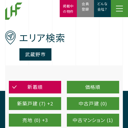
会員
どんな
掲載中
登録
会社？
の物件
エリア検索
武蔵野市
新着順
価格順
新築戸建 (7) +2
中古戸建 (0)
売地 (0) +3
中古マンション (1)