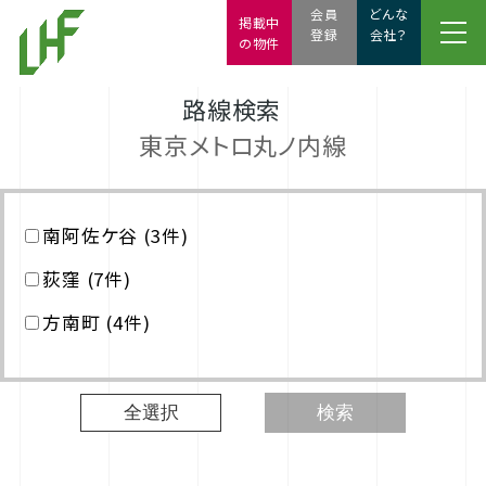
会員
どんな
掲載中
登録
会社？
の物件
路線検索
東京メトロ丸ノ内線
南阿佐ケ谷 (3件)
荻窪 (7件)
方南町 (4件)
全選択
検索