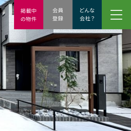
会員
どんな
掲載中
登録
会社？
の物件