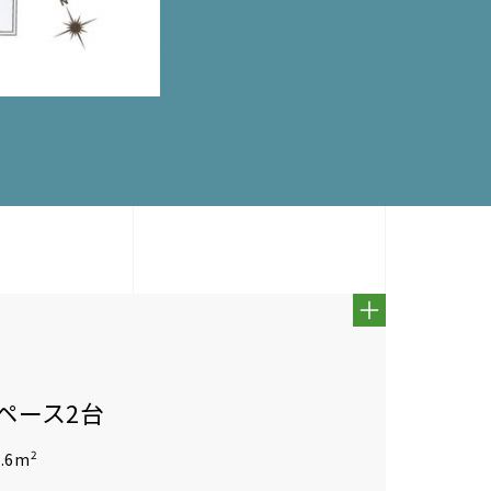
スペース2台
2
.6m