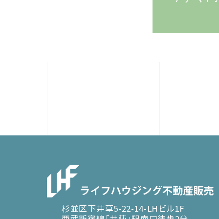
杉並区下井草5-22-14-LHビル1F
西武新宿線「井荻」駅南口徒歩2分