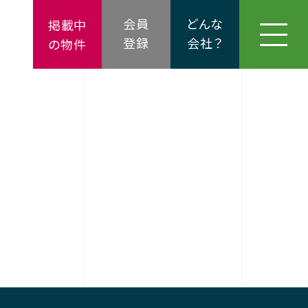
会員
どんな
掲載中
登録
会社？
の物件