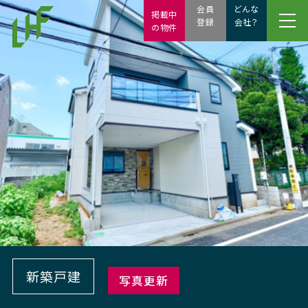
会員
どんな
掲載中
登録
会社？
の物件
新築戸建
写真更新