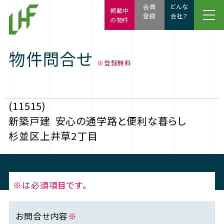
会員
どんな
掲載中
登録
会社？
の物件
物件問合せ
※登録無料
(11515)
新築戸建
安心の通学路と便利な暮らし
杉並区上井草2丁目
※は必須項目です。
お問合せ内容
※