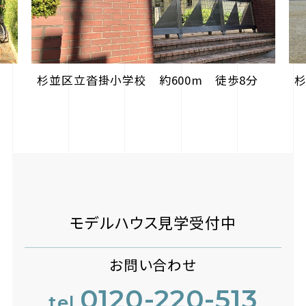
杉並区立沓掛小学校 約600m 徒歩8分
分
杉
モデルハウス見学受付中
お問い合わせ
0120-220-513
tel.