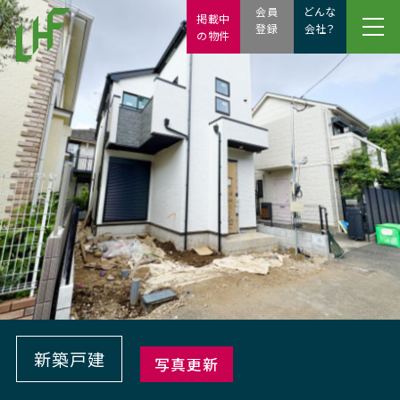
会員
どんな
掲載中
登録
会社？
の物件
新築戸建
写真更新