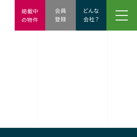
会員
どんな
掲載中
登録
会社？
の物件