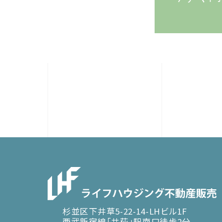
杉並区下井草5-22-14-LHビル1F
西武新宿線「井荻」駅南口徒歩2分