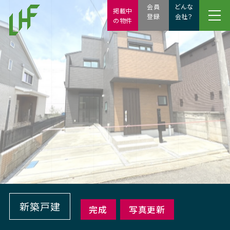
会員
どんな
掲載中
登録
会社？
の物件
新築戸建
完成
写真更新