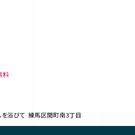
無料
しを浴びて
練馬区関町南3丁目