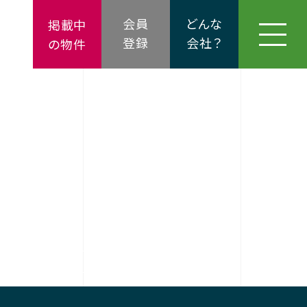
会員
どんな
掲載中
登録
会社？
の物件