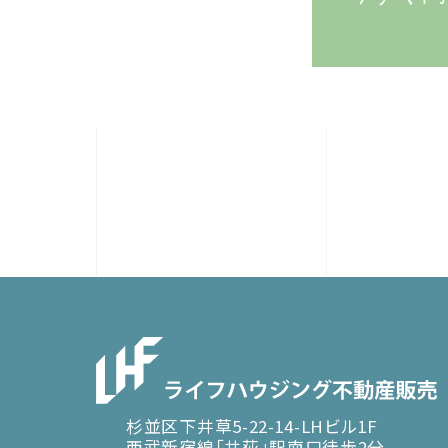
杉並区下井草5-22-14-LHビル1F
西武新宿線「井荻」駅南口徒歩2分