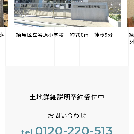
歩
練馬区立谷原小学校 約700m 徒歩9分
練
5
土地詳細説明予約受付中
お問い合わせ
0120-220-513
tel.