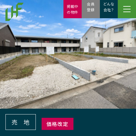
会員
どんな
掲載中
登録
会社？
の物件
売 地
価格改定