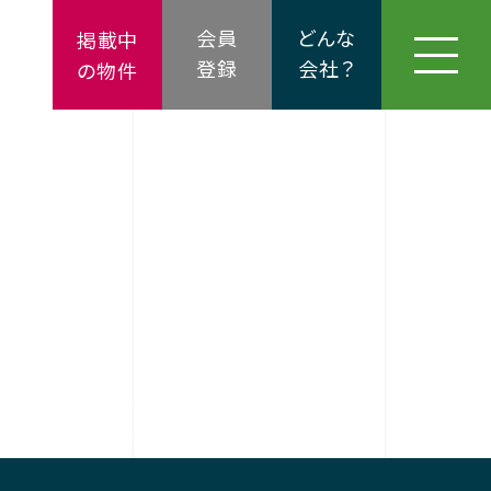
会員
どんな
掲載中
登録
会社？
の物件