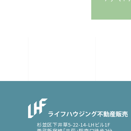
杉並区下井草5-22-14-LHビル1F
西武新宿線「井荻」駅南口徒歩2分