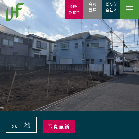
会員
どんな
掲載中
登録
会社？
の物件
売 地
写真更新