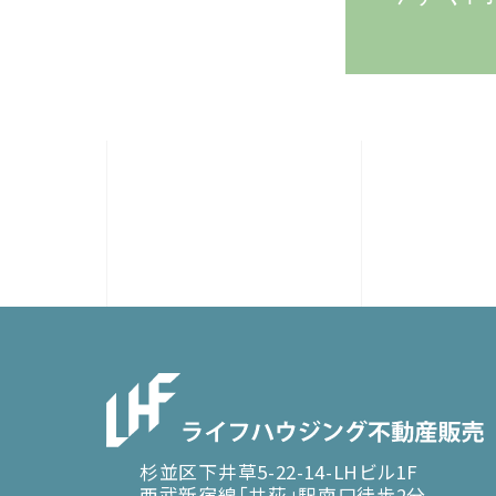
杉並区下井草5-22-14-LHビル1F
西武新宿線「井荻」駅南口徒歩2分