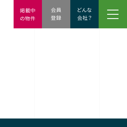
会員
どんな
掲載中
登録
会社？
の物件