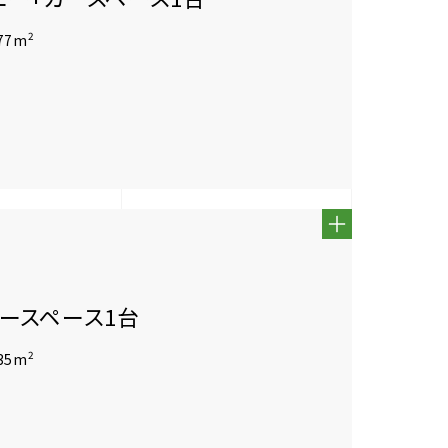
2
77m
カースペース1台
2
35m