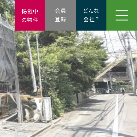
会員
どんな
掲載中
登録
会社？
の物件