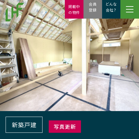
会員
どんな
掲載中
登録
会社？
の物件
新築戸建
写真更新