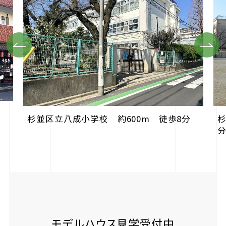
Previous
Next
杉並区立八成小学校 約600m 徒歩8分
杉
モデルハウス見学受付中