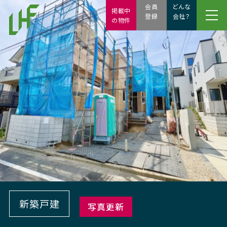
会員
どんな
掲載中
登録
会社？
の物件
新築戸建
写真更新