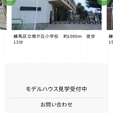
練馬区立南が丘小学校 約1000m 徒歩
練
13分
1
モデルハウス見学受付中
お問い合わせ