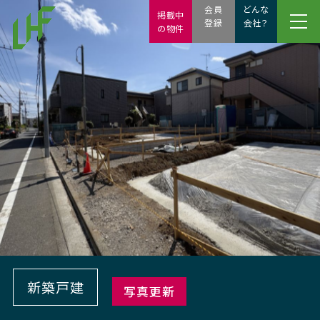
会員
どんな
掲載中
登録
会社？
の物件
新築戸建
写真更新