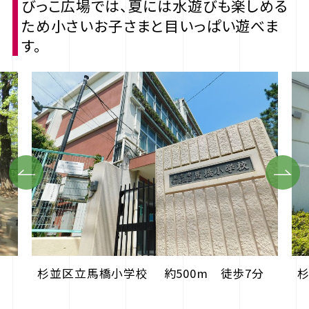
びっこ広場では、夏には水遊びも楽しめる
ため小さいお子さまと目いっぱい遊べま
す。
Previous
Next
杉並区立馬橋小学校 約500m 徒歩7分
杉