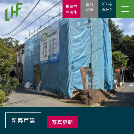
会員
どんな
掲載中
登録
会社？
の物件
新築戸建
写真更新