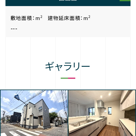
2
2
敷地面積：m
建物延床面積：m
---
ギャラリー