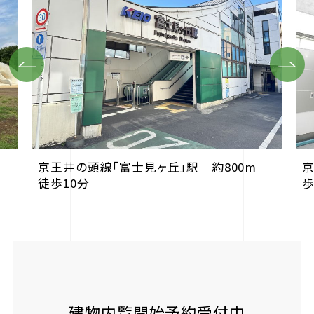
Previous
Next
京王井の頭線「富士見ヶ丘」駅 約800m
京
徒歩10分
歩
建物内覧開始予約受付中