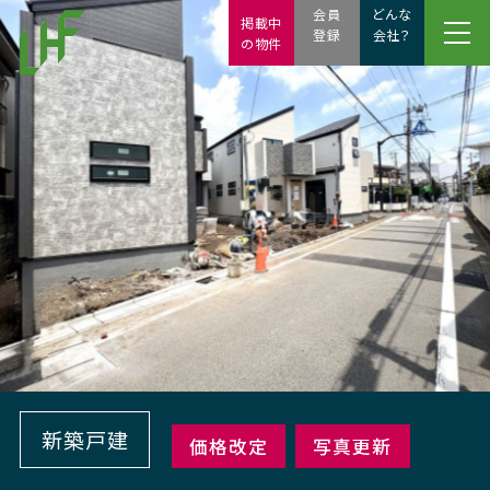
会員
どんな
掲載中
登録
会社？
の物件
新築戸建
価格改定
写真更新