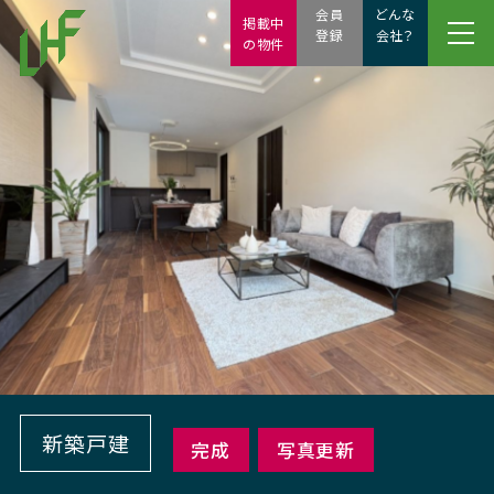
会員
どんな
掲載中
登録
会社？
の物件
新築戸建
完成
写真更新