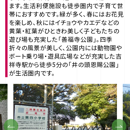
ます。生活利便施設も徒歩圏内で子育て世
帯におすすめです。緑が多く、春にはお花見
を楽しめ、秋にはイチョウやカエデなどの
黄葉・紅葉がひときわ美しく子どもたちの
遊び場も充実した「善福寺公園」。四季
折々の風景が美しく、公園内には動物園や
ボート乗り場・遊具広場などが充実した吉
祥寺駅から徒歩5分の「井の頭恩賜公園」
が生活圏内です。
Previous
Next