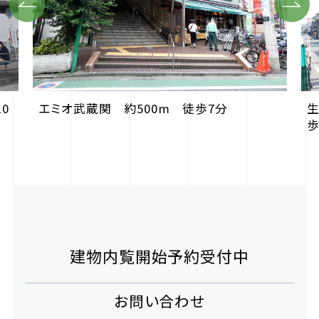
Previous
Next
0
エミオ武蔵関 約500m 徒歩7分
生
歩
建物内覧開始予約受付中
お問い合わせ