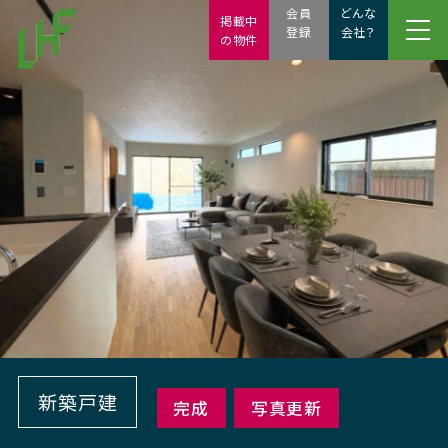
会員
どんな
掲載中
登録
会社？
の物件
新築戸建
完成
写真更新