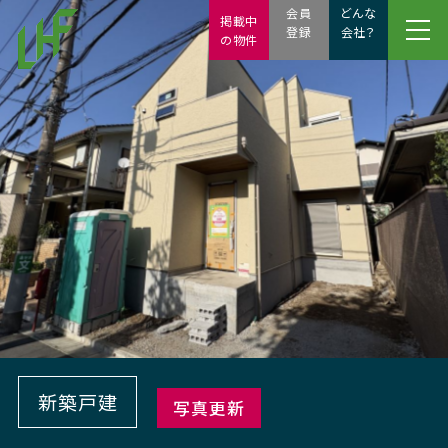
会員
どんな
掲載中
登録
会社？
の物件
新築戸建
写真更新