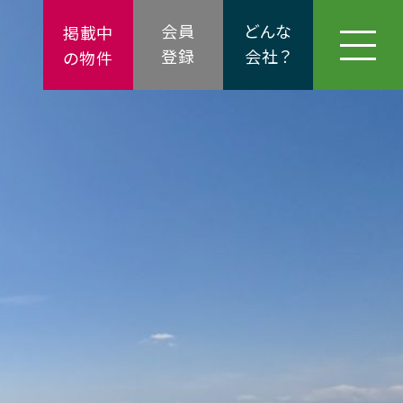
会員
どんな
掲載中
登録
会社？
の物件