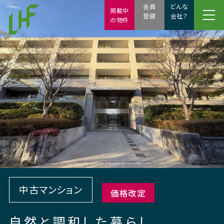
会員
どんな
掲載中
登録
会社？
の物件
中古マンション
価格改定
自然と調和した暮らし