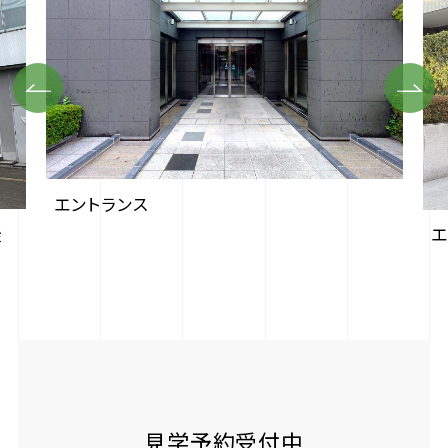
Previous
Next
エントランス
徒
エ
見学予約受付中