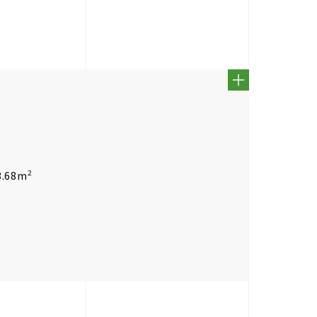
2
.68m