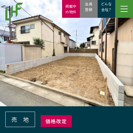
会員
どんな
掲載中
登録
会社？
の物件
売 地
価格改定