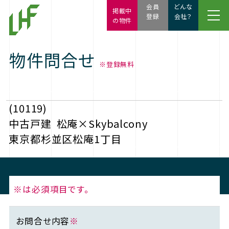
会員
どんな
掲載中
登録
会社？
の物件
物件問合せ
※登録無料
(10119)
中古戸建
松庵×Skybalcony
東京都杉並区松庵1丁目
※は必須項目です。
お問合せ内容
※