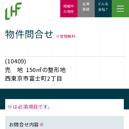
会員
どんな
掲載中
登録
会社？
の物件
物件問合せ
※登録無料
(10409)
売 地
150㎡の整形地
西東京市富士町2丁目
※は必須項目です。
お問合せ内容
※