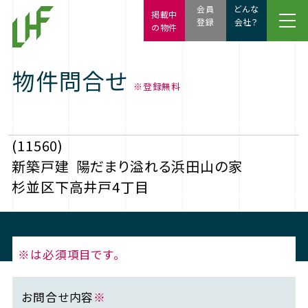
会員
どんな
掲載中
登録
会社？
の物件
物件問合せ
※登録無料
(11560)
新築戸建
陽だまり溢れる浜田山の家
杉並区下高井戸4丁目
※は必須項目です。
お問合せ内容
※