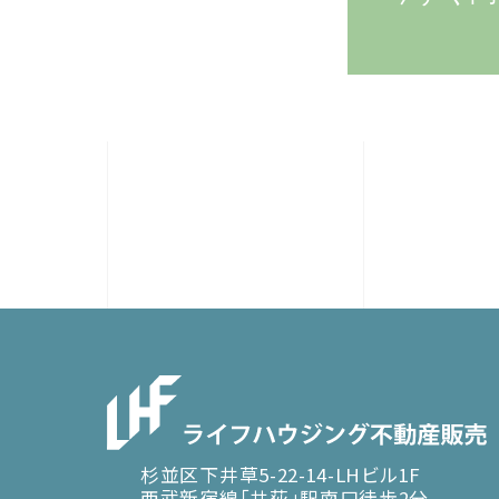
杉並区下井草5-22-14-LHビル1F
西武新宿線「井荻」駅南口徒歩2分