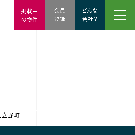
会員
どんな
掲載中
登録
会社？
の物件
区立野町