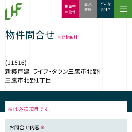
会員
どんな
掲載中
登録
会社？
の物件
物件問合せ
※登録無料
(11516)
新築戸建
ライフ・タウン三鷹市北野I
三鷹市北野1丁目
※は必須項目です。
お問合せ内容
※