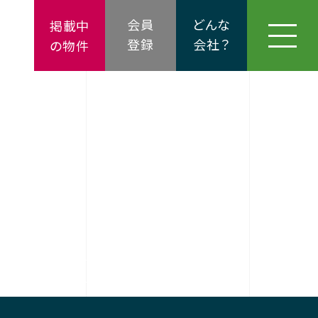
会員
どんな
掲載中
登録
会社？
の物件