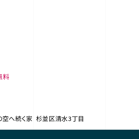
無料
の空へ続く家
杉並区清水3丁目