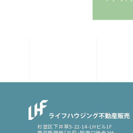
杉並区下井草5-22-14-LHビル1F
西武新宿線「井荻」駅南口徒歩2分