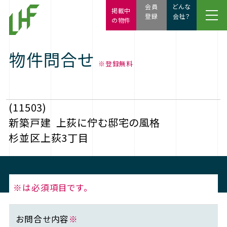
会員
どんな
掲載中
登録
会社？
の物件
物件問合せ
※登録無料
(11503)
新築戸建
上荻に佇む邸宅の風格
杉並区上荻3丁目
※は必須項目です。
お問合せ内容
※