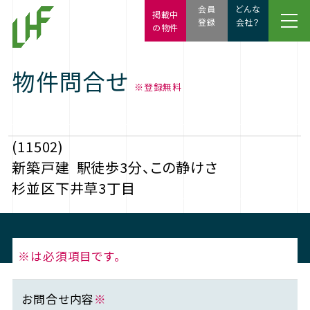
会員
どんな
掲載中
登録
会社？
の物件
物件問合せ
※登録無料
(11502)
新築戸建
駅徒歩3分、この静けさ
杉並区下井草3丁目
※は必須項目です。
お問合せ内容
※