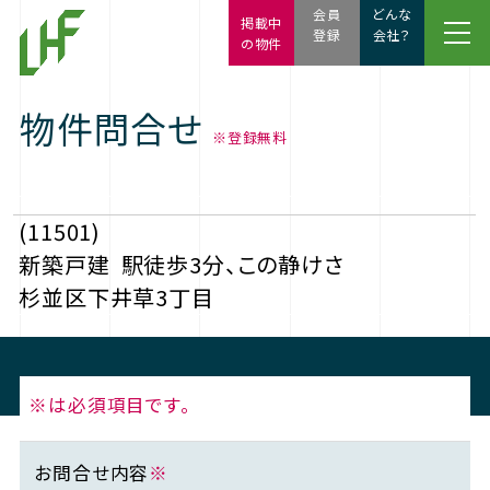
会員
どんな
掲載中
登録
会社？
の物件
物件問合せ
※登録無料
(11501)
新築戸建
駅徒歩3分、この静けさ
杉並区下井草3丁目
※は必須項目です。
お問合せ内容
※