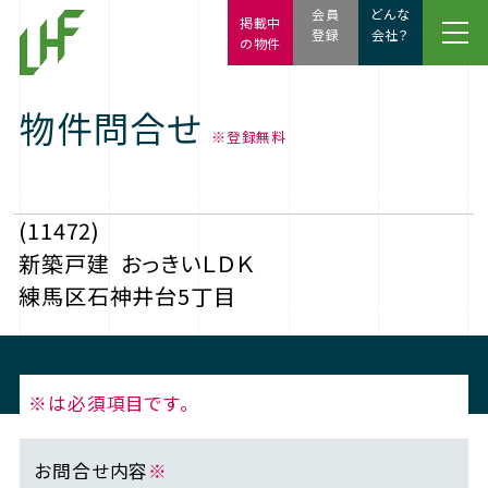
会員
どんな
掲載中
登録
会社？
の物件
物件問合せ
※登録無料
(11472)
新築戸建
おっきいＬＤＫ
練馬区石神井台5丁目
※は必須項目です。
お問合せ内容
※