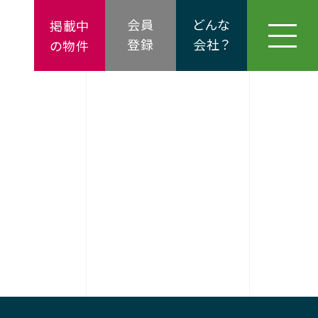
会員
どんな
掲載中
登録
会社？
の物件