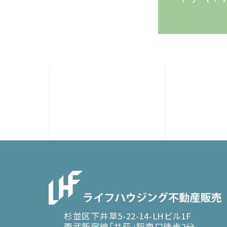
杉並区下井草5-22-14-LHビル1F
西武新宿線「井荻」駅南口徒歩2分