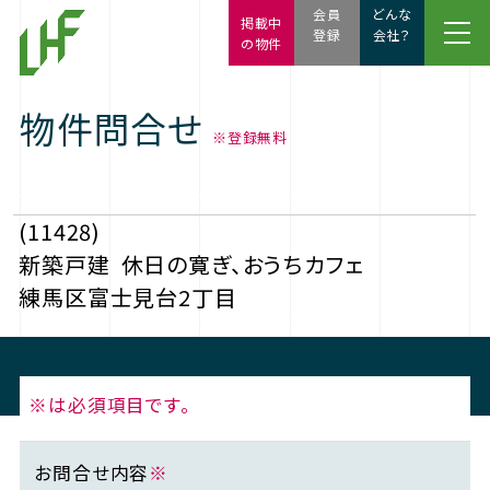
会員
どんな
掲載中
登録
会社？
の物件
物件問合せ
※登録無料
(11428)
新築戸建
休日の寛ぎ、おうちカフェ
練馬区富士見台2丁目
※は必須項目です。
お問合せ内容
※