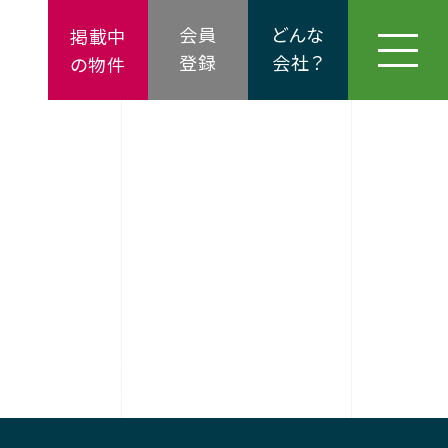
会員
どんな
掲載中
登録
会社？
の物件