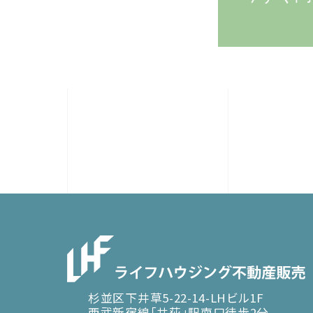
杉並区下井草5-22-14-LHビル1F
西武新宿線「井荻」駅南口徒歩2分